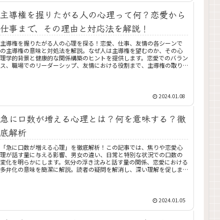
主導権を握りたがる人の心理って何？恋愛から
仕事まで、その理由と対応法を解説！
主導権を握りたがる人の心理を探る！恋愛、仕事、友情の各シーンで
の主導権の意味と対処法を解説。なぜ人は主導権を望むのか、その心
理学的背景と健康的な関係構築のヒントを提供します。恋愛でのバラン
ス、職場でのリーダーシップ、友情における役割まで、主導権の取り
扱い方をわかりやすく紹介。読者が日常生活で直面する主導権の問題
を解決へと導きます。
2024.01.08
急に口数が増える心理とは？何を意味する？徹
底解析
「急に口数が増える心理」を徹底解析！この記事では、焦りや恋愛心
理が話す量に与える影響、男女の違い、日常と特別な状況での口数の
変化を明らかにします。気分の浮き沈みと話す量の関係、恋愛における
多弁化の意味を簡潔に解説。読者の疑問を解消し、深い理解を促しま
す。
2024.01.05