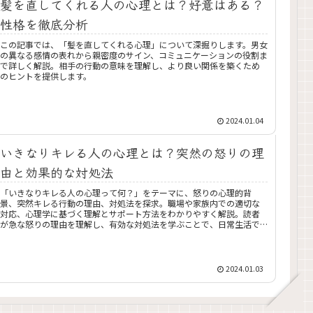
髪を直してくれる人の心理とは？好意はある？
性格を徹底分析
この記事では、「髪を直してくれる心理」について深掘りします。男女
の異なる感情の表れから親密度のサイン、コミュニケーションの役割ま
で詳しく解説。相手の行動の意味を理解し、より良い関係を築くため
のヒントを提供します。
2024.01.04
いきなりキレる人の心理とは？突然の怒りの理
由と効果的な対処法
「いきなりキレる人の心理って何？」をテーマに、怒りの心理的背
景、突然キレる行動の理由、対処法を探求。職場や家族内での適切な
対応、心理学に基づく理解とサポート方法をわかりやすく解説。読者
が急な怒りの理由を理解し、有効な対処法を学ぶことで、日常生活で
のコミュニケーションを改善するためのガイド。
2024.01.03