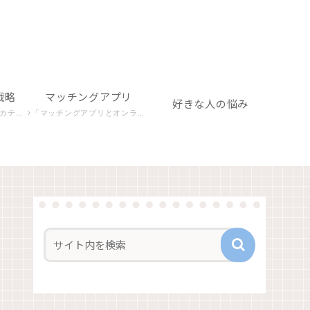
戦略
マッチングアプリ
好きな人の悩み
構築を目指します。
「マッチングアプリとオンライン関連」カテゴリでは、デジタルな出会いの場での心理や行動パターンを探り、成功への秘訣を探求します。