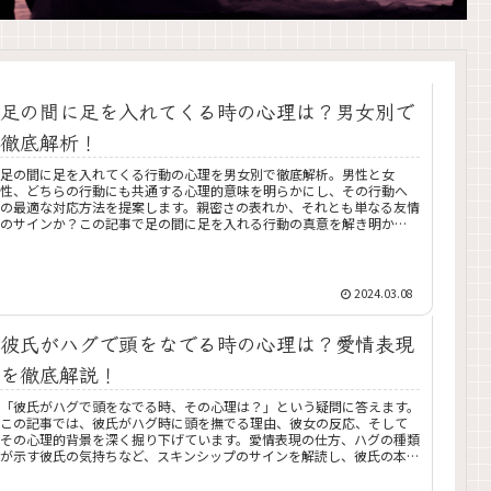
足の間に足を入れてくる時の心理は？男女別で
徹底解析！
足の間に足を入れてくる行動の心理を男女別で徹底解析。男性と女
性、どちらの行動にも共通する心理的意味を明らかにし、その行動へ
の最適な対応方法を提案します。親密さの表れか、それとも単なる友情
のサインか？この記事で足の間に足を入れる行動の真意を解き明か
し、上手な対応法を紹介します。
2024.03.08
彼氏がハグで頭をなでる時の心理は？愛情表現
を徹底解説！
「彼氏がハグで頭をなでる時、その心理は？」という疑問に答えます。
この記事では、彼氏がハグ時に頭を撫でる理由、彼女の反応、そして
その心理的背景を深く掘り下げています。愛情表現の仕方、ハグの種類
が示す彼氏の気持ちなど、スキンシップのサインを解読し、彼氏の本心
を理解するための鍵を提供します。愛情深いハグと頭撫での意味を知
り、より深い理解と関係性を築くためのヒントが満載です。