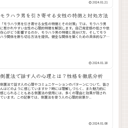
2024.01.21
モラハラ男を引き寄せる女性の特徴と対処方法
「モラハラ男を引き寄せる女性の特徴とその対策」では、モラハラ男
に惹かれやすい女性の心理的特徴を解説します。自己肯定感の低さや依
存心がどう影響するのか、モラハラ男の特徴と見分け方、そしてモラ
ハラ関係を断ち切る方法を提供。健全な関係を築くための具体的なア
ドバイスも紹介します。この記事で、モラハラ男との関係を見直し、自
立と健康な人間関係を目指しましょう。
2024.01.18
倒置法で話す人の心理とは？性格を徹底分析
倒置法で話す人の心理やコミュニケーションのパターンについて、皆さ
んはどのように感じていますか？時には理解しづらく、また魅力的に
感じられることもある倒置法の使用には、多くの理由と効果が隠され
ています。この記事では、倒置法を使う人の心理的背景か...
2024.01.08