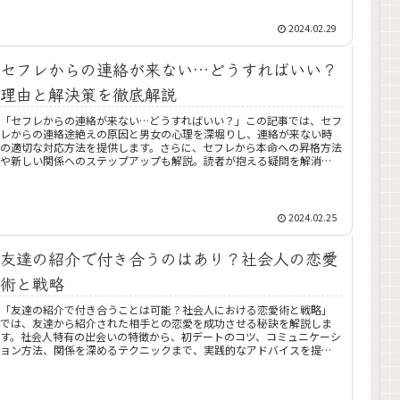
2024.02.29
セフレからの連絡が来ない…どうすればいい？
理由と解決策を徹底解説
「セフレからの連絡が来ない…どうすればいい？」この記事では、セフ
レからの連絡途絶えの原因と男女の心理を深堀りし、連絡が来ない時
の適切な対応方法を提供します。さらに、セフレから本命への昇格方法
や新しい関係へのステップアップも解説。読者が抱える疑問を解消
し、次の一歩を踏み出すための具体的なアドバイスを掲載しています。
2024.02.25
友達の紹介で付き合うのはあり？社会人の恋愛
術と戦略
「友達の紹介で付き合うことは可能？社会人における恋愛術と戦略」
では、友達から紹介された相手との恋愛を成功させる秘訣を解説しま
す。社会人特有の出会いの特徴から、初デートのコツ、コミュニケーシ
ョン方法、関係を深めるテクニックまで、実践的なアドバイスを提
供。友達の紹介での出会いを恋愛に発展させるための具体的な戦略を
紹介します。