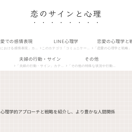
恋のサインと心理
恋愛での感情表現
LINE心理学
恋愛の心理学と
カテゴリでは、恋する心が生み出すさまざまな感情や愛情の表現を探り、その意味を解析します。
このカテゴリ「コミュニケーションとLINE関連」では、デジタル時代の恋愛コミュニケーション、特にLINEを使ったやり取りの心理学を紐解きます。
「恋愛の心理学と戦略」カテゴリは、恋愛における心理学的アプローチと戦略を紹介し、より豊かな人間関係の
夫婦の行動・サイン
その他
「夫婦の行動・サイン」カテゴリでは、夫婦間の独特なコミュニケーションや行動パターンに焦点を当てます。夫や妻の非言語的合図、相互作用の微妙な変化、そしてその背後にある心理的意味を探求します。
「その他の特殊な状況や行動」カテゴリでは、恋愛における特殊な状況やユニークな行動パターンを分析し、深層心理を理解するための洞察を提供します。
る心理学的アプローチと戦略を紹介し、より豊かな人間関係