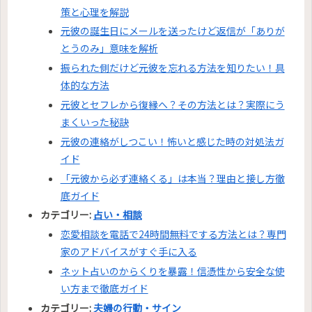
策と心理を解説
元彼の誕生日にメールを送ったけど返信が「ありが
とうのみ」意味を解析
振られた側だけど元彼を忘れる方法を知りたい！具
体的な方法
元彼とセフレから復縁へ？その方法とは？実際にう
まくいった秘訣
元彼の連絡がしつこい！怖いと感じた時の対処法ガ
イド
「元彼から必ず連絡くる」は本当？理由と接し方徹
底ガイド
カテゴリー:
占い・相談
恋愛相談を電話で24時間無料でする方法とは？専門
家のアドバイスがすぐ手に入る
ネット占いのからくりを暴露！信憑性から安全な使
い方まで徹底ガイド
カテゴリー:
夫婦の行動・サイン