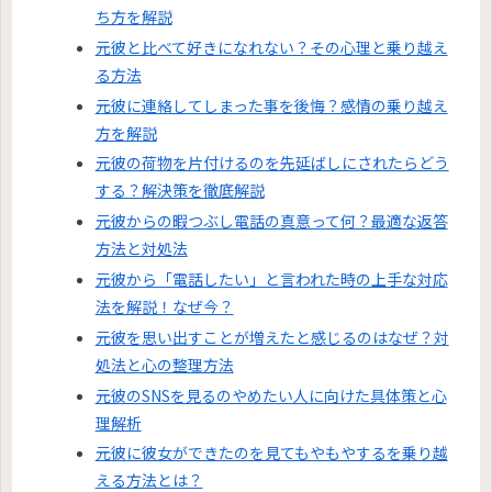
ち方を解説
元彼と比べて好きになれない？その心理と乗り越え
る方法
元彼に連絡してしまった事を後悔？感情の乗り越え
方を解説
元彼の荷物を片付けるのを先延ばしにされたらどう
する？解決策を徹底解説
元彼からの暇つぶし電話の真意って何？最適な返答
方法と対処法
元彼から「電話したい」と言われた時の上手な対応
法を解説！なぜ今？
元彼を思い出すことが増えたと感じるのはなぜ？対
処法と心の整理方法
元彼のSNSを見るのやめたい人に向けた具体策と心
理解析
元彼に彼女ができたのを見てもやもやするを乗り越
える方法とは？