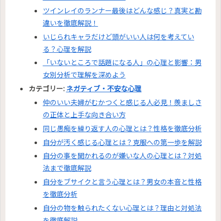
ツインレイのランナー最後はどんな感じ？真実と勘
違いを徹底解説！
いじられキャラだけど頭がいい人は何を考えてい
る？心理を解説
「いないところで話題になる人」の心理と影響：男
女別分析で理解を深めよう
カテゴリー:
ネガティブ・不安な心理
仲のいい夫婦がむかつくと感じる人必見！羨ましさ
の正体と上手な向き合い方
同じ愚痴を繰り返す人の心理とは？性格を徹底分析
自分が汚く感じる心理とは？克服への第一歩を解説
自分の事を聞かれるのが嫌いな人の心理とは？対処
法まで徹底解説
自分をブサイクと言う心理とは？男女の本音と性格
を徹底分析
自分の物を触られたくない心理とは？理由と対処法
を徹底解説