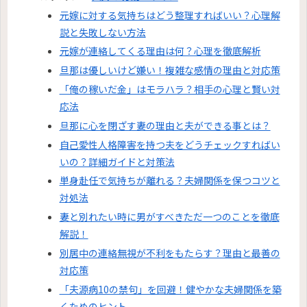
元嫁に対する気持ちはどう整理すればいい？心理解
説と失敗しない方法
元嫁が連絡してくる理由は何？心理を徹底解析
旦那は優しいけど嫌い！複雑な感情の理由と対応策
「俺の稼いだ金」はモラハラ？相手の心理と賢い対
応法
旦那に心を閉ざす妻の理由と夫ができる事とは？
自己愛性人格障害を持つ夫をどうチェックすればい
いの？詳細ガイドと対策法
単身赴任で気持ちが離れる？夫婦関係を保つコツと
対処法
妻と別れたい時に男がすべきただ一つのことを徹底
解説！
別居中の連絡無視が不利をもたらす？理由と最善の
対応策
「夫源病10の禁句」を回避！健やかな夫婦関係を築
くためのヒント