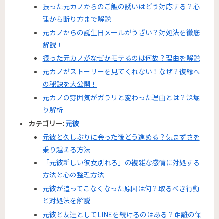
振った元カノからのご飯の誘いはどう対応する？心
理から断り方まで解説
元カノからの誕生日メールがうざい？対処法を徹底
解説！
振った元カノがなぜかモテるのは何故？理由を解説
元カノがストーリーを見てくれない！なぜ？復縁へ
の秘訣を大公開！
元カノの雰囲気がガラリと変わった理由とは？深堀
り解析
カテゴリー:
元彼
元彼と久しぶりに会った後どう進める？気まずさを
乗り越える方法
「元彼新しい彼女別れろ」の複雑な感情に対処する
方法と心の整理方法
元彼が追ってこなくなった原因は何？取るべき行動
と対処法を解説
元彼と友達としてLINEを続けるのはある？距離の保