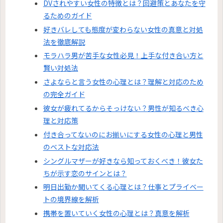
DVされやすい女性の特徴とは？回避策とあなたを守
るためのガイド
好きバレしても態度が変わらない女性の真意と対処
法を徹底解説
モラハラ男が苦手な女性必見！上手な付き合い方と
賢い対処法
さよならと言う女性の心理とは？理解と対応のため
の完全ガイド
彼女が疲れてるからそっけない？男性が知るべき心
理と対応策
付き合ってないのにお揃いにする女性の心理と男性
のベストな対応法
シングルマザーが好きなら知っておくべき！彼女た
ちが示す恋のサインとは？
明日出勤か聞いてくる心理とは？仕事とプライベー
トの境界線を解析
携帯を置いていく女性の心理とは？真意を解析