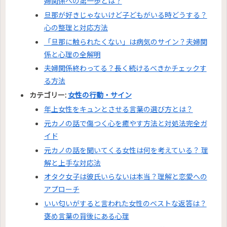
婦関係への第一歩とは？
旦那が好きじゃないけど子どもがいる時どうする？
心の整理と対応方法
「旦那に触られたくない」は病気のサイン？夫婦関
係と心理の全解明
夫婦関係終わってる？長く続けるべきかチェックす
る方法
カテゴリー:
女性の行動・サイン
年上女性をキュンとさせる言葉の選び方とは？
元カノの話で傷つく心を癒やす方法と対処法完全ガ
イド
元カノの話を聞いてくる女性は何を考えている？ 理
解と上手な対応法
オタク女子は彼氏いらないは本当？理解と恋愛への
アプローチ
いい匂いがすると言われた女性のベストな返答は？
褒め言葉の背後にある心理