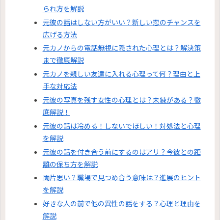
られ方を解説
元彼の話はしない方がいい？新しい恋のチャンスを
広げる方法
元カノからの電話無視に隠された心理とは？解決策
まで徹底解説
元カノを親しい友達に入れる心理って何？理由と上
手な対応法
元彼の写真を残す女性の心理とは？未練がある？徹
底解説！
元彼の話は冷める！しないでほしい！対処法と心理
を解説
元彼の話を付き合う前にするのはアリ？今彼との距
離の保ち方を解説
両片思い？職場で見つめ合う意味は？進展のヒント
を解説
好きな人の前で他の異性の話をする？心理と理由を
解説