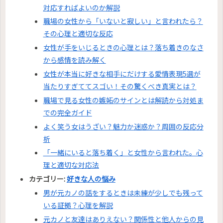
対応すればよいのか解説
職場の女性から「いないと寂しい」と言われたら？
その心理と適切な反応
女性が手をいじるときの心理とは？落ち着きのなさ
から感情を読み解く
女性が本当に好きな相手にだけする愛情表現5選が
当たりすぎててスゴい！その驚くべき真実とは？
職場で見る女性の嫉妬のサインとは解読から対処ま
での完全ガイド
よく笑う女はうざい？魅力か迷惑か？周囲の反応分
析
「一緒にいると落ち着く」と女性から言われた。心
理と適切な対応法
カテゴリー:
好きな人の悩み
男が元カノの話をするときは未練が少しでも残って
いる証拠？心理を解説
元カノと友達はありえない？関係性と他人からの見