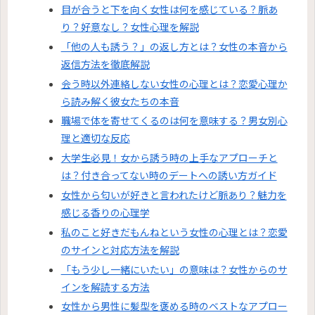
目が合うと下を向く女性は何を感じている？脈あ
り？好意なし？女性心理を解説
「他の人も誘う？」の返し方とは？女性の本音から
返信方法を徹底解説
会う時以外連絡しない女性の心理とは？恋愛心理か
ら読み解く彼女たちの本音
職場で体を寄せてくるのは何を意味する？男女別心
理と適切な反応
大学生必見！女から誘う時の上手なアプローチと
は？付き合ってない時のデートへの誘い方ガイド
女性から匂いが好きと言われたけど脈あり？魅力を
感じる香りの心理学
私のこと好きだもんねという女性の心理とは？恋愛
のサインと対応方法を解説
「もう少し一緒にいたい」の意味は？女性からのサ
インを解読する方法
女性から男性に髪型を褒める時のベストなアプロー