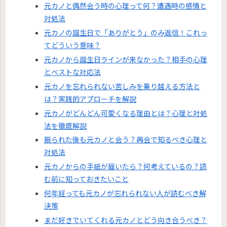
元カノと偶然会う時の心理って何？遭遇時の感情と
対処法
元カノの誕生日で「ありがとう」のみ返信！これっ
てどういう意味？
元カノから誕生日ラインが来なかった？相手の心理
とベストな対応法
元カノを忘れられない苦しみを乗り越える方法と
は？実践的アプローチを解説
元カノがどんどん可愛くなる理由とは？心理と対処
法を徹底解説
振られた後も元カノと会う？再会で知るべき心理と
対処法
元カノからの手紙が届いたら？何考えているの？読
む前に知っておきたいこと
何年経っても元カノが忘れられない人が読むべき解
決策
まだ好きでいてくれる元カノとどう向き合うべき？