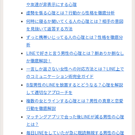
や友達が非表示にする心理
虚勢を張る心理とは？行動から性格を徹底分析
何時に寝るか聞いてくる人の心理とは？相手の意図
を見抜いて返答する方法
ずっと携帯いじってる人の心理とは？性格を徹底分
析
LINEで好きと言う男性の心理とは？脈ありか脈なし
か徹底解説！
一言しか返さない女性への対応方法とは？LINE上で
のコミュニケーション術完全ガイド
B型男性のLINEを放置するとどうなる？心理を解説
して適切なアプローチを
複数の女とラインする心理とは？男性の真意と恋愛
行動を徹底解説
マッチングアプリで会った後LINEが減る男性の心理
とは？
毎日LINEをしていたが急に既読無視する男性の心理