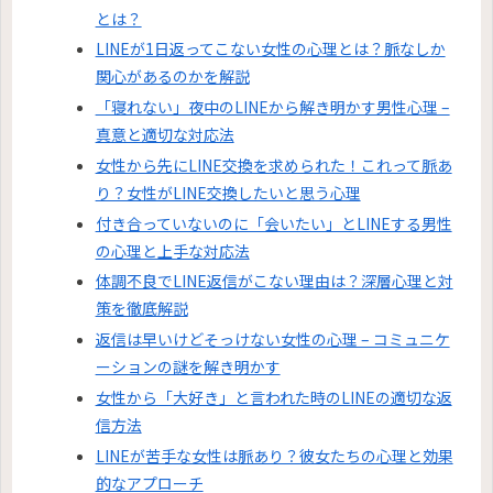
とは？
LINEが1日返ってこない女性の心理とは？脈なしか
関心があるのかを解説
「寝れない」夜中のLINEから解き明かす男性心理 –
真意と適切な対応法
女性から先にLINE交換を求められた！これって脈あ
り？女性がLINE交換したいと思う心理
付き合っていないのに「会いたい」とLINEする男性
の心理と上手な対応法
体調不良でLINE返信がこない理由は？深層心理と対
策を徹底解説
返信は早いけどそっけない女性の心理 – コミュニケ
ーションの謎を解き明かす
女性から「大好き」と言われた時のLINEの適切な返
信方法
LINEが苦手な女性は脈あり？彼女たちの心理と効果
的なアプローチ