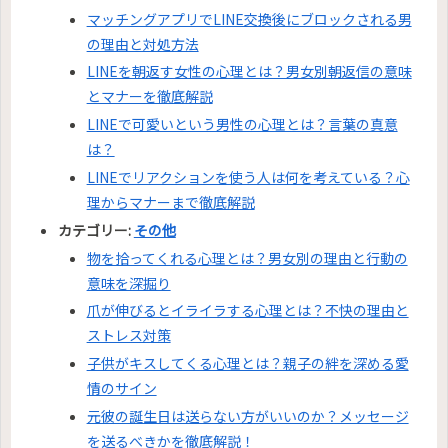
マッチングアプリでLINE交換後にブロックされる男
の理由と対処方法
LINEを朝返す女性の心理とは？男女別朝返信の意味
とマナーを徹底解説
LINEで可愛いという男性の心理とは？言葉の真意
は？
LINEでリアクションを使う人は何を考えている？心
理からマナーまで徹底解説
カテゴリー:
その他
物を拾ってくれる心理とは？男女別の理由と行動の
意味を深掘り
爪が伸びるとイライラする心理とは？不快の理由と
ストレス対策
子供がキスしてくる心理とは？親子の絆を深める愛
情のサイン
元彼の誕生日は送らない方がいいのか？メッセージ
を送るべきかを徹底解説！