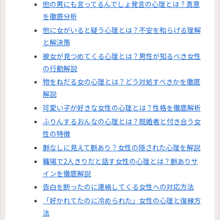
他の男にも言ってるんでしょ発言の心理とは？真意
を徹底分析
他に女がいると疑う心理とは？不安を和らげる理解
と解決策
彼女が見つめてくる心理とは？男性が知るべき女性
の行動解説
物をねだる女の心理とは？どう対処すべきかを徹底
解説
可愛い子が好きな女性の心理とは？性格を徹底解析
ふりんするおんなの心理とは？既婚者と付き合う女
性の特徴
脈なしに見えて脈あり？女性の隠された心理を解説
職場で2人きりだと話す女性の心理とは？脈ありサ
インを徹底解説
告白を断ったのに連絡してくる女性への対応方法
「好かれてたのに冷められた」女性の心理と復縁方
法