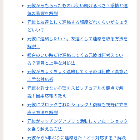
元彼からもらったものは使い続けるべき？感情と運
気の影響を解説
元彼と友達として連絡する頻度どれくらいがちょう
どいい？
元彼に連絡したい…。友達として連絡を取る方法を
解説！
都合のいい時だけ連絡してくる元彼は何考えてい
る？真意と上手な対処法
元彼がちょくちょく連絡してくるのは何故？真意と
上手な対応術
元彼を許せない心理をスピリチュアルの観点で解
説！因果応報の教え
元彼にブロックされたショック！復縁も視野に立ち
直る方法を解説
元彼がマッチングアプリで活動していた！ショック
を乗り越える方法
元彼から5年ぶりに連絡きた！どう対応する？解決