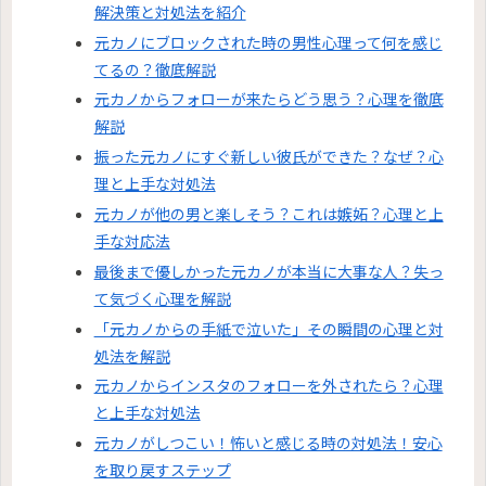
解決策と対処法を紹介
元カノにブロックされた時の男性心理って何を感じ
てるの？徹底解説
元カノからフォローが来たらどう思う？心理を徹底
解説
振った元カノにすぐ新しい彼氏ができた？なぜ？心
理と上手な対処法
元カノが他の男と楽しそう？これは嫉妬？心理と上
手な対応法
最後まで優しかった元カノが本当に大事な人？失っ
て気づく心理を解説
「元カノからの手紙で泣いた」その瞬間の心理と対
処法を解説
元カノからインスタのフォローを外されたら？心理
と上手な対処法
元カノがしつこい！怖いと感じる時の対処法！安心
を取り戻すステップ