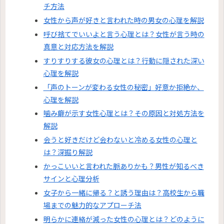
チ方法
女性から声が好きと言われた時の男女の心理を解説
呼び捨てでいいよと言う心理とは？女性が言う時の
真意と対応方法を解説
すりすりする彼女の心理とは？行動に隠された深い
心理を解説
「声のトーンが変わる女性の秘密」好意か拒絶か、
心理を解説
噛み癖が示す女性心理とは？その原因と対処方法を
解説
会うと好きだけど会わないと冷める女性の心理と
は？深掘り解説
かっこいいと言われた脈ありかも？男性が知るべき
サインと心理分析
女子から一緒に帰る？と誘う理由は？高校生から職
場までの魅力的なアプローチ法
明らかに連絡が減った女性の心理とは？どのように