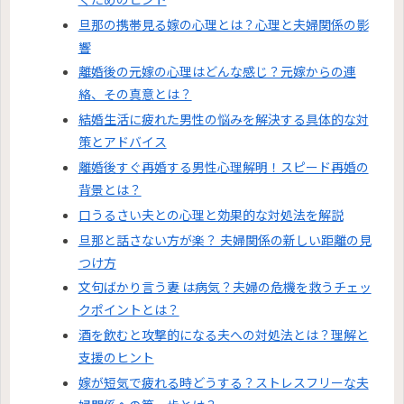
旦那の携帯見る嫁の心理とは？心理と夫婦関係の影
響
離婚後の元嫁の心理はどんな感じ？元嫁からの連
絡、その真意とは？
結婚生活に疲れた男性の悩みを解決する具体的な対
策とアドバイス
離婚後すぐ再婚する男性心理解明！スピード再婚の
背景とは？
口うるさい夫との心理と効果的な対処法を解説
旦那と話さない方が楽？ 夫婦関係の新しい距離の見
つけ方
文句ばかり言う妻 は病気？夫婦の危機を救うチェッ
クポイントとは？
酒を飲むと攻撃的になる夫への対処法とは？理解と
支援のヒント
嫁が短気で疲れる時どうする？ストレスフリーな夫