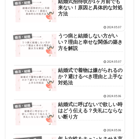
結婚式招待状が1ヶ月前でも
婚活・結婚
来ない！原因と具体的な対処
方法
2024.05.07
うつ病と結婚しない方がい
婚活・結婚
い？理由と幸せな関係の築き
方を解説
2024.05.07
結婚式で着物は嫌がられるの
婚活・結婚
か？避けるべき理由と上手な
対処法
2024.05.06
結婚式に呼ばないで欲しい時
婚活・結婚
はどう伝える？失礼にならな
い断り方
2024.05.06
年上女性をキュンとさせる言
性の行動・サイン