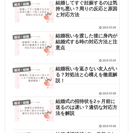
結婚してすぐ妊娠するのは気
婚活・結婚
持ち悪い？周りの反応と原因
と対応方法
2024.05.09
結婚祝いを渡した後に身内が
婚活・結婚
結婚式する時の対応方法と注
意点
2024.05.09
結婚祝いを返さない友人がい
婚活・結婚
る？対処法と心構えを徹底解
説！
2024.05.08
結婚式の招待状を2ヶ月前に
婚活・結婚
送るのは遅い？適切な対応方
法を解説
2024.05.08