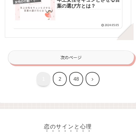
女
葉の選び方とは？
2024.05.05
次のページ
次
1
2
48
へ
恋のサインと心理