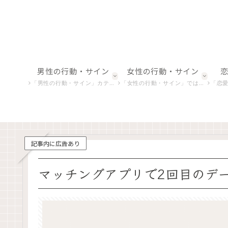
男性の行動・サイン
女性の行動・サイン
「男性の行動・サイン」カテゴリでは、男性の微妙な行動や非言語的合図を解析し、恋愛における彼らの真の意図を探ります。
「女性の行動・サイン」では、女性特有の行動やしぐさを深掘りし、恋愛心理や感情の背後にある意味を明らかにします。
「恋愛における感情表現」
記事内に広告あり
マッチングアプリで2回目のデ