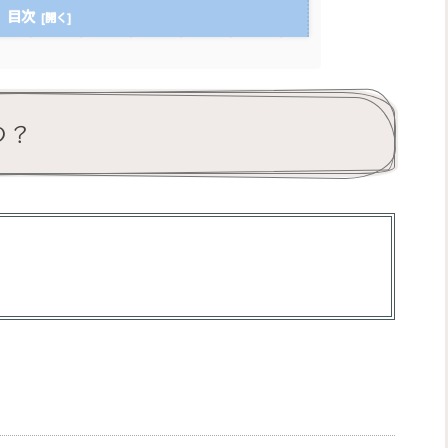
目次
の？