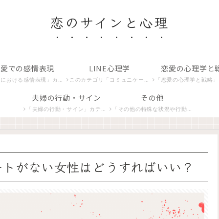
恋のサインと心理
恋愛での感情表現
LINE心理学
恋愛の心理学と
カテゴリでは、恋する心が生み出すさまざまな感情や愛情の表現を探り、その意味を解析します。
このカテゴリ「コミュニケーションとLINE関連」では、デジタル時代の恋愛コミュニケーション、特にLINEを使ったやり取りの心理学を紐解きます。
「恋愛の心理学と戦略」カテゴリは、恋愛における心理学的アプローチと戦略を紹介し、より豊かな人間関係の
夫婦の行動・サイン
その他
「夫婦の行動・サイン」カテゴリでは、夫婦間の独特なコミュニケーションや行動パターンに焦点を当てます。夫や妻の非言語的合図、相互作用の微妙な変化、そしてその背後にある心理的意味を探求します。
「その他の特殊な状況や行動」カテゴリでは、恋愛における特殊な状況やユニークな行動パターンを分析し、深層心理を理解するための洞察を提供します。
ートがない女性はどうすればいい？