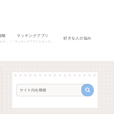
戦略
マッチングアプリ
好きな人の悩み
構築を目指します。
「マッチングアプリとオンライン関連」カテゴリでは、デジタルな出会いの場での心理や行動パターンを探り、成功への秘訣を探求します。