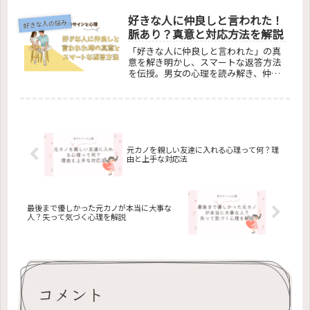
方法、そして周囲の反応を解説しま
好きな人に仲良しと言われた！
す。片思いを諦めた時の女性の心理か
好きな人の悩み
ら新たな恋への道まで、深く掘り下げ
脈あり？真意と対応方法を解説
て解説していきます。読者の悩みを解
「好きな人に仲良しと言われた」の真
消し、新しい視点で恋愛を捉え直すた
意を解き明かし、スマートな返答方法
めの手引きです。
を伝授。男女の心理を読み解き、仲良
し発言の背景とその対応策を具体的に
説明。職場での「仲良し」という関係
の扱い方も解説し、読者の疑問を解消
します。この記事は、恋愛関係の微妙
なサインを読み解くための完全ガイド
となっており、仲良し発言に隠された
深い意味を理解するための鍵となりま
元カノを親しい友達に入れる心理って何？理
由と上手な対応法
す。
最後まで優しかった元カノが本当に大事な
人？失って気づく心理を解説
コメント