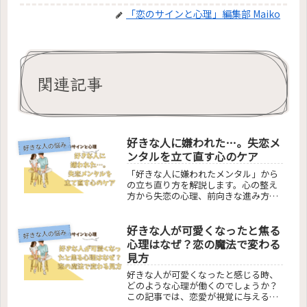
「恋のサインと心理」編集部 Maiko
関連記事
好きな人に嫌われた…。失恋メ
好きな人の悩み
ンタルを立て直す心のケア
「好きな人に嫌われたメンタル」から
の立ち直り方を解説します。心の整え
方から失恋の心理、前向きな進み方、
職場や友達との関係修復まで、失恋後
の心のケアと成長への道筋を案内しま
好きな人が可愛くなったと焦る
す。この記事で、失恋からの回復と新
好きな人の悩み
たな一歩を踏み出しましょう。
心理はなぜ？恋の魔法で変わる
見方
好きな人が可愛くなったと感じる時、
どのような心理が働くのでしょうか？
この記事では、恋愛が視覚に与える効