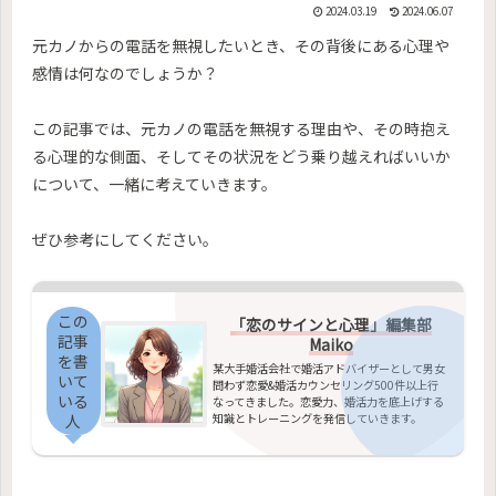
2024.03.19
2024.06.07
元カノからの電話を無視したいとき、その背後にある心理や
感情は何なのでしょうか？
この記事では、元カノの電話を無視する理由や、その時抱え
る心理的な側面、そしてその状況をどう乗り越えればいいか
について、一緒に考えていきます。
ぜひ参考にしてください。
この
「恋のサインと心理」編集部
記事
Maiko
を書
某大手婚活会社で婚活アドバイザーとして男女
いて
問わず恋愛&婚活カウンセリング500件以上行
いる
なってきました。恋愛力、婚活力を底上げする
知識とトレーニングを発信していきます。
人