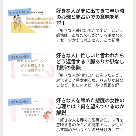
果や相手の見方の変化、周囲の人の魅
力に気づく理由、自分自身が感じる魅
好きな人が夢に出てきて辛い時
力の変化について掘り下げています。
好きな人の悩み
恋する心が引き起こす外見の変化と心
の心理と夢占いでの意味を解
理的変容に焦点を当て、恋愛によって
説！
人がどう変わるのかを解説。また、他
人や自分が可愛くなったと感じた時の
「好きな人夢に出てきて辛い」という
対処法も紹介しています。恋愛の魔法
感情は、あなたの心が発する重要なメ
による見た目と心の変化を理解し、ポ
ッセージかもしれません。この記事で
ジティブな変化を楽しみましょう。
は、そんな夢の心理的な意味と夢占い
の解釈を探求します。なぜ好きな人が
好きな人に忙しいと言われたら
夢に出てくるのか、その夢が示す可能
好きな人の悩み
性とは何か。夢の後の感情の整理方法
どう返信する？脈ありか脈なし
や、好きな人が夢に出る理由につい
判断の秘訣
て、スピリチュアルや心理学の視点か
ら解説します。自分の感情を理解し、
「好きな人が"忙しい"と言ったらどう
夢からのメッセージを受け取るための
返信する？男女別心理、脈ありか脈な
ガイドです。
しなど、忙しいアピールの真意を解読
し、最適な返信方法をご提案。好きな
人とのコミュニケーションを深めるた
好きな人を諦めた態度の女性の
めの秘訣を解説します。」
好きな人の悩み
心理とは？何を望んでいるのか
解説
「好きな人を諦めた態度女性」は何を
意味するのか？この記事では、女性が
示す諦めたいサインの見分け方、諦め
た後の心の変化、諦めるための具体的