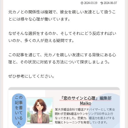
2024.03.19
2024.06.07
元カノとの関係性は複雑で、彼女を親しい友達として扱うこ
とには様々な心理が働いています。
なぜそんな選択をするのか、そしてそれにどう反応すればい
いのか、多くの人が抱える疑問です。
この記事を通じて、元カノを親しい友達にする背後にある心
理と、その状況に対処する方法について探求しましょう。
ぜひ参考にしてください。
この
「恋のサインと心理」編集部
記事
Maiko
を書
某大手婚活会社で婚活アドバイザーとして男女
いて
問わず恋愛&婚活カウンセリング500件以上行
いる
なってきました。恋愛力、婚活力を底上げする
知識とトレーニングを発信していきます。
人