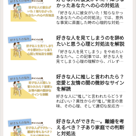
好きな人の悩み
ヒントを提供します。
かったあなたへの心の対処法
「好きな人に彼女がいた！知らなかっ
たあなたへの心の対処法」では、意外
な事実に直面した時の心理的な対処法
を紹介します。好きな人が既に恋人が
いると知った時のショックからの立ち
好きな人を見てしまうのを辞め
直り方、彼女持ちの人への適切な距離
好きな人の悩み
の取り方、そして新しい恋への一歩を
たいと思う心理と対処法を解説
踏み出すためのヒントを提供。失恋か
「好きな人を見てしまう」をやめたい
らの回復と次の恋愛に向けた心構えを
あなたへ。この記事では、好きな人を
解説していきます。
見てしまう心理の理解から、バレずに
上手に対処する方法、避ける視線の心
理、相手の視線を解釈するコツまで詳
好きな人に推しと言われたら？
しく解説します。自分の感情を理解
好きな人の悩み
し、好きな人との関係をスムーズに進
恋愛と友情の間の微妙なサイン
展させるための実用的なアドバイスを
を解読
提供します。
好きな人に"推し"と言われたらどうす
ればいい？異性からの"推し"発言の意
味、その心理、そして適切な反応方法
を詳しく解説します。男女別の感情の
違い、脈あり・脈なしのサインの見極
好きな人ができた…。離婚を考
め方、職場や学校での対応策も提供。
好きな人の悩み
この記事で、好きな人との関係を深め
えるべき？子あり家庭での判断
るヒントを見つけましょう。
と対処法