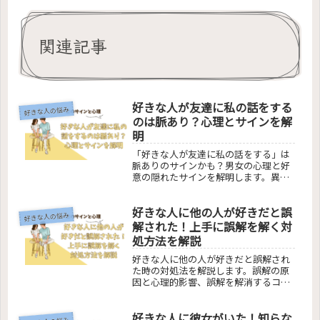
関連記事
好きな人が友達に私の話をする
好きな人の悩み
のは脈あり？心理とサインを解
明
「好きな人が友達に私の話をする」は
脈ありのサインかも？男女の心理と好
意の隠れたサインを解明します。異性
の話題選び、職場や友人間での話題に
する背景、本音の見分け方をカジュア
好きな人に他の人が好きだと誤
ルに解説。好きな人の本当の気持ちを
好きな人の悩み
知りたいあなたに、明確な答えを提供
解された！上手に誤解を解く対
します。
処方法を解説
好きな人に他の人が好きだと誤解され
た時の対処法を解説します。誤解の原
因と心理的影響、誤解を解消するコミ
ュニケーションの方法、そして解消で
きない場合の対応策を網羅。誤解を越
好きな人に彼女がいた！知らな
え、好きな人との関係を深めるための