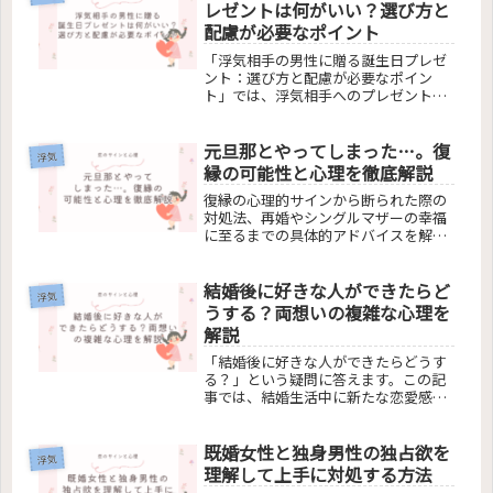
の秘訣を明らかにします。
レゼントは何がいい？選び方と
配慮が必要なポイント
「浮気相手の男性に贈る誕生日プレゼ
ント：選び方と配慮が必要なポイン
ト」では、浮気相手へのプレゼント選
びの心理的側面や適切な価格帯、目立
たないアイテムの提案、受け取り方の
元旦那とやってしまった…。復
マナーなどを解説。読者の疑問を解決
浮気
し、既婚男性へのプレゼントの選び方
縁の可能性と心理を徹底解説
とその扱い方について、実用的なアド
復縁の心理的サインから断られた際の
バイスを提供します。
対処法、再婚やシングルマザーの幸福
に至るまでの具体的アドバイスを解
説。心の変化を受け入れ、成長を促す
ための洞察と戦略を提供し、読者の人
結婚後に好きな人ができたらど
間関係と自己成長の旅をサポートしま
浮気
す。
うする？両想いの複雑な心理を
解説
「結婚後に好きな人ができたらどうす
る？」という疑問に答えます。この記
事では、結婚生活中に新たな恋愛感情
が生まれた時の心理、既婚者同士の両
思いの特徴、そしてその複雑な感情と
既婚女性と独身男性の独占欲を
どう向き合うかについて詳しく解説し
浮気
ます。本気の恋愛感情を抱いた際の対
理解して上手に対処する方法
処法や、真の運命の人に出会った時の