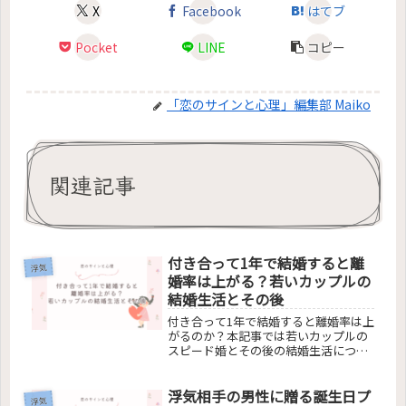
X
Facebook
はてブ
Pocket
LINE
コピー
「恋のサインと心理」編集部 Maiko
関連記事
付き合って1年で結婚すると離
浮気
婚率は上がる？若いカップルの
結婚生活とその後
付き合って1年で結婚すると離婚率は上
がるのか？本記事では若いカップルの
スピード婚とその後の結婚生活につい
て分析します。長期交際と結婚の質、
結婚前の重要な決断ポイントについて
浮気相手の男性に贈る誕生日プ
も詳しく掘り下げ、幸せな結婚生活へ
浮気