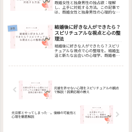
既婚女性と独身男性の独占欲：理解
心の動きについても掘り下げていま
し、上手に対処する方法。この記事で
す。読者が自分の感情を理解し、適切
は、既婚女性と独身男性の心理的な違
に対処できるようサポートする内容で
い、複雑な関係の理由、独占欲を感じ
す。
た際の適切な対処法、そして両者の感
結婚後に好きな人ができたら？
情の真実について深掘りしています。
浮気
読者がこの微妙な関係性を理解し、健
スピリチュアルな視点と心の整
全な関係を築くための具体的なアドバ
理法
イスを提供します。
結婚後に好きな人ができたら？スピリ
チュアルな視点で心の整理を。結婚生
活と新たな出会いの心理学、既婚者の
心理的葛藤、そして家庭と新しい感情
のバランスの取り方を分かりやすく解
説。結婚後の恋愛感情を深く掘り下
げ、既婚者の複雑な心情と適切な対処
法を明らかにします。
元彼を許せない心理をスピリチュアルの観点
で解説！因果応報の教え
元旦那とやってしまった…。復縁の可能性と
心理を徹底解説