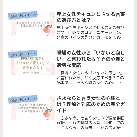
で。男女の視点から冷めた関係を再構
築するための実用的なアドバイスを提
年上女性をキュンとさせる言葉
供します。あなたの恋の悩みを解消す
女性の行動・サイン
るためのガイドです。
の選び方とは？
年上女性をキュンとさせる言葉の選び
方や、LINEでのコミュニケーション、
好意のサインの見分け方、恋を深める
秘訣までを解説。このガイドで、年上
女性との関係を次のレベルへと進める
職場の女性から「いないと寂し
ための鍵を手に入れましょう。読者の
女性の行動・サイン
悩みを解消し、心を掴むコミュニケー
い」と言われたら？その心理と
ションのコツを学びます。
適切な反応
「職場の女性から『いないと寂しい』
と言われたら、どう反応すべき？この
記事では、そんな時の女性の心理、適
切な返答方法、既婚女性や付き合って
いない女性からの言葉の意味、職場で
さよならと言う女性の心理と
の人間関係の築き方までを解説しま
女性の行動・サイン
す。恋愛や友情の間で揺れる感情を理
は？理解と対応のための完全ガ
解し、良好な関係を築くためのヒント
イド
を提供します。」
「さよなら」を言う女性の心理を徹底
解析。別れの瞬間の本音、LINE上での
「さよなら」の意味、別れの言葉後の
関係修復法まで。男女間の心理の違い