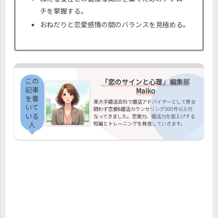
チを掌握する。
おねだりと恋愛感情の間のバランスを見極める。
この
「恋のサインと心理」編集部
記事
Maiko
を書
某大手婚活会社で婚活アドバイザーとして男女
いて
問わず恋愛&婚活カウンセリング500件以上行
いる
なってきました。恋愛力、婚活力を底上げする
知識とトレーニングを発信していきます。
人