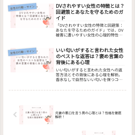
と対応策をわかりやすく解説し、より
DVされやすい女性の特徴とは？
良いコミュニケーションへの道を案内
女性の行動・サイン
します。
回避策とあなたを守るためのガ
イド
「DVされやすい女性の特徴と回避策：
あなたを守るためのガイド」では、DV
被害に遭いやすい女性の心理的特性や
加害者の見分け方を解説。DV後遺症の
対処法や被害からの回復支援、DVに関
いい匂いがすると言われた女性
する誤解の解消についても紹介。DVか
女性の行動・サイン
ら抜け出す方法と安全な回復への道筋
のベストな返答は？褒め言葉の
を提供します。
背後にある心理
いい匂いがすると言われた女性への返
答方法とその背後にある心理を解析。
香水なしで自然ないい匂いを保つコ
ツ、異性と同性からの褒め言葉の意
味、そして年代やシチュエーションに
合わせた香水の選び方を紹介します。
この記事は、褒められた時の反応の仕
方から、その褒め言葉が持つ深い意味
までをわかりやすく解説。
元妻の悪口を言う男の心理とは？性格を徹底
解析！