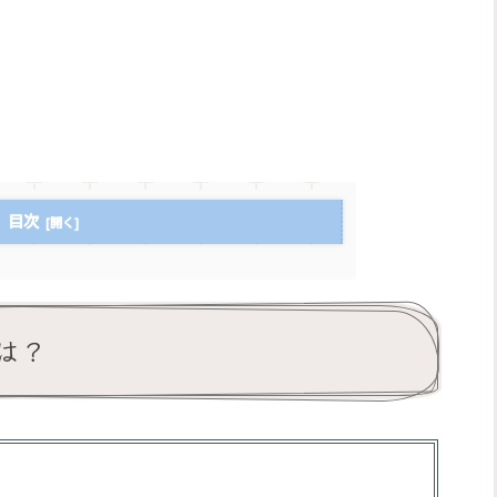
目次
は？