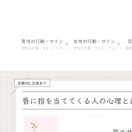
男性の行動・サイン
女性の行動・サイン
「男性の行動・サイン」カテゴリでは、男性の微妙な行動や非言語的合図を解析し、恋愛における彼らの真の意図を探ります。
「女性の行動・サイン」では、女性特有の行動やしぐさを深掘りし、恋愛心理や感情の背後にある意味を明らかにします。
「恋愛における感情表現」
記事内に広告あり
唇に指を当ててくる人の心理と