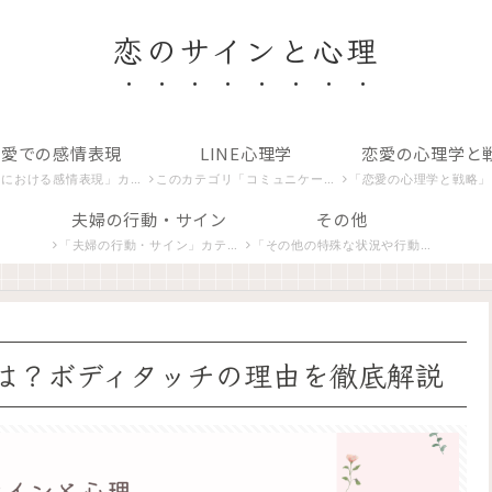
恋のサインと心理
恋愛での感情表現
LINE心理学
恋愛の心理学と
カテゴリでは、恋する心が生み出すさまざまな感情や愛情の表現を探り、その意味を解析します。
このカテゴリ「コミュニケーションとLINE関連」では、デジタル時代の恋愛コミュニケーション、特にLINEを使ったやり取りの心理学を紐解きます。
「恋愛の心理学と戦略」カテゴリは、恋愛における心理学的アプローチと戦略を紹介し、より豊かな人間関係の
夫婦の行動・サイン
その他
「夫婦の行動・サイン」カテゴリでは、夫婦間の独特なコミュニケーションや行動パターンに焦点を当てます。夫や妻の非言語的合図、相互作用の微妙な変化、そしてその背後にある心理的意味を探求します。
「その他の特殊な状況や行動」カテゴリでは、恋愛における特殊な状況やユニークな行動パターンを分析し、深層心理を理解するための洞察を提供します。
は？ボディタッチの理由を徹底解説