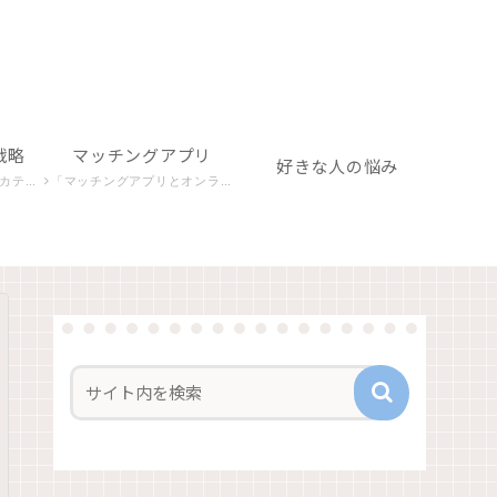
戦略
マッチングアプリ
好きな人の悩み
構築を目指します。
「マッチングアプリとオンライン関連」カテゴリでは、デジタルな出会いの場での心理や行動パターンを探り、成功への秘訣を探求します。