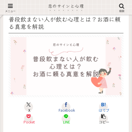
恋のサインと心理
記事内に広告あり
メニュー
検索
普段飲まない人が飲む心理とは？お酒に頼
る真意を解説
X
Facebook
はてブ
Pocket
LINE
コピー