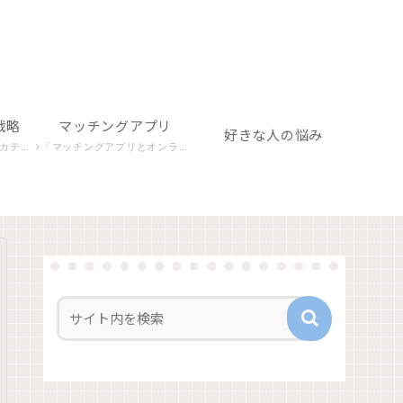
戦略
マッチングアプリ
好きな人の悩み
構築を目指します。
「マッチングアプリとオンライン関連」カテゴリでは、デジタルな出会いの場での心理や行動パターンを探り、成功への秘訣を探求します。