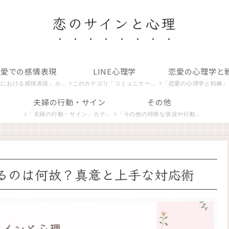
恋のサインと心理
恋愛での感情表現
LINE心理学
恋愛の心理学と
カテゴリでは、恋する心が生み出すさまざまな感情や愛情の表現を探り、その意味を解析します。
このカテゴリ「コミュニケーションとLINE関連」では、デジタル時代の恋愛コミュニケーション、特にLINEを使ったやり取りの心理学を紐解きます。
「恋愛の心理学と戦略」カテゴリは、恋愛における心理学的アプローチと戦略を紹介し、より豊かな人間関係の
夫婦の行動・サイン
その他
「夫婦の行動・サイン」カテゴリでは、夫婦間の独特なコミュニケーションや行動パターンに焦点を当てます。夫や妻の非言語的合図、相互作用の微妙な変化、そしてその背後にある心理的意味を探求します。
「その他の特殊な状況や行動」カテゴリでは、恋愛における特殊な状況やユニークな行動パターンを分析し、深層心理を理解するための洞察を提供します。
るのは何故？真意と上手な対応術