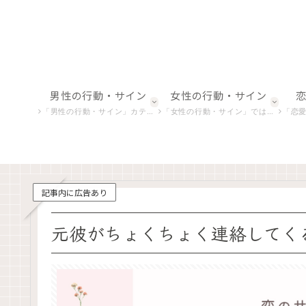
男性の行動・サイン
女性の行動・サイン
「男性の行動・サイン」カテゴリでは、男性の微妙な行動や非言語的合図を解析し、恋愛における彼らの真の意図を探ります。
「女性の行動・サイン」では、女性特有の行動やしぐさを深掘りし、恋愛心理や感情の背後にある意味を明らかにします。
「恋愛における感情表現」
記事内に広告あり
元彼がちょくちょく連絡してく