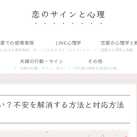
恋のサインと心理
恋愛での感情表現
LINE心理学
恋愛の心理学と
カテゴリでは、恋する心が生み出すさまざまな感情や愛情の表現を探り、その意味を解析します。
このカテゴリ「コミュニケーションとLINE関連」では、デジタル時代の恋愛コミュニケーション、特にLINEを使ったやり取りの心理学を紐解きます。
「恋愛の心理学と戦略」カテゴリは、恋愛における心理学的アプローチと戦略を紹介し、より豊かな人間関係の
夫婦の行動・サイン
その他
「夫婦の行動・サイン」カテゴリでは、夫婦間の独特なコミュニケーションや行動パターンに焦点を当てます。夫や妻の非言語的合図、相互作用の微妙な変化、そしてその背後にある心理的意味を探求します。
「その他の特殊な状況や行動」カテゴリでは、恋愛における特殊な状況やユニークな行動パターンを分析し、深層心理を理解するための洞察を提供します。
い？不安を解消する方法と対応方法