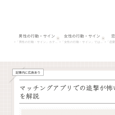
男性の行動・サイン
女性の行動・サイン
「男性の行動・サイン」カテゴリでは、男性の微妙な行動や非言語的合図を解析し、恋愛における彼らの真の意図を探ります。
「女性の行動・サイン」では、女性特有の行動やしぐさを深掘りし、恋愛心理や感情の背後にある意味を明らかにします。
「恋愛における感情表現」
記事内に広告あり
マッチングアプリでの追撃が怖
を解説