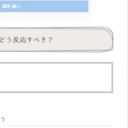
目次
、どう反応すべき？
よう