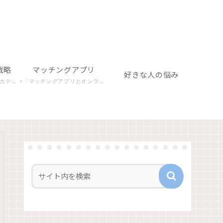
戦略
マッチングアプリ
好きな人の悩み
構築を目指します。
「マッチングアプリとオンライン関連」カテゴリでは、デジタルな出会いの場での心理や行動パターンを探り、成功への秘訣を探求します。