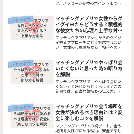
ツ、メッセージ交換のポイントまで、
返信に悩む全ての人へ向けたガイド。
この記事で、マッチングアプリの返信
マッチングアプリで女性からグ
で悩む日々にさよならしましょう。自
マッチングアプリ
然体で楽しく会話を続ける秘訣を紹介
イグイ来たらどうする？積極的
します。
な彼女たちの心理と上手な対応
法
マッチングアプリで女性からのグイグ
イ来るアプローチにどう対応すればい
い？女性の心理理解から、相手への適
切な返答方法、個人情報の保護までを
解説。積極的な出会いを安全に楽しむ
マッチングアプリでやっぱり会
秘訣を紹介します。
マッチングアプリ
いたくないと思った時の断り方
を解説
マッチングアプリで「やっぱり会いた
くない」と感じたらどう伝える？この
記事では、正直な気持ちの伝え方、約
束直前の対応、フェードアウトの是
非、断った後の気まずさ回避方法、断
マッチングアプリで会う場所を
られた時の対処法まで、上手な断り方
マッチングアプリ
とマナーを紹介。健全なマッチングア
女性が決めるべき理由とは？安
プリ利用のためのガイドです。
全に楽しむコツを解説
マッチングアプリでの初デート。会う
場所を女性が決める理由、安全で楽し