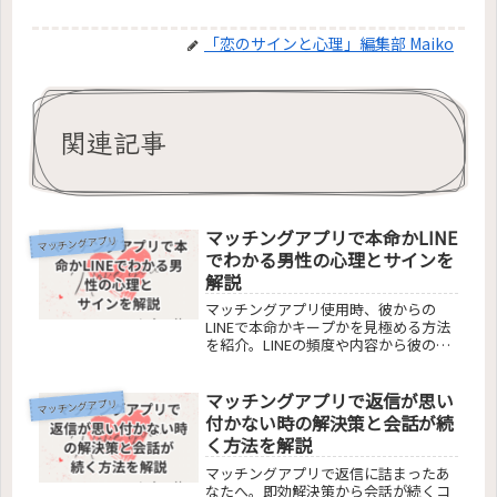
「恋のサインと心理」編集部 Maiko
関連記事
マッチングアプリで本命かLINE
マッチングアプリ
でわかる男性の心理とサインを
解説
マッチングアプリ使用時、彼からの
LINEで本命かキープかを見極める方法
を紹介。LINEの頻度や内容から彼の真
剣度を測り、キープから脱却するコツ
や、本命サインを見抜くポイントまで
マッチングアプリで返信が思い
解説。読者が彼の心理を理解し、より
マッチングアプリ
良い関係へと導くための実践的アドバ
付かない時の解決策と会話が続
イスを提供します。
く方法を解説
マッチングアプリで返信に詰まったあ
なたへ。即効解決策から会話が続くコ