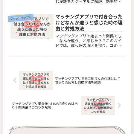
む秘訣をカジュアルに解説。効率的な
場所選びから、男性の提案の取り入れ
方まで、安心して素敵な時間を過ごす
マッチングアプリで付き合った
ためのガイドです。
マッチングアプリ
けどなんか違うと感じた時の理
由と対処方法
マッチングアプリで始まった関係でも
「なんか違う」と感じたら？このガイ
ドでは、違和感の原因を探り、コミュ
ニケーション改善から相性の見直し、
そして健康的な別れ方まで、関係を見
直すための具体的なステップを紹介し
ます。自分に合った解決策を見つけ、
より良い関係性を築くためのヒントが
満載です。
マッチングアプリで家に誘う女の心理とは？
関係の深め方と対応方法を解説
マッチングアプリ退会後もLINEが続くのはあ
り？関係維持のコツを解説